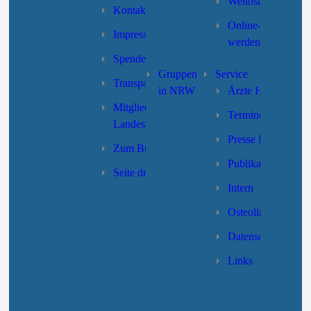
Weltosteoporoseta
Kontakt
Online-Formular “
Impressum
werden”
Spenden
Gruppen
Service
Transparenz
in NRW
Ärzte Hotline
Mitgliedschaft des
Termine
Landesverbandes
Presse LV-NRW
Zum Bundesverband
Publikationen
Seite drucken
Intern
Osteolino
Datenschutzerklär
Links