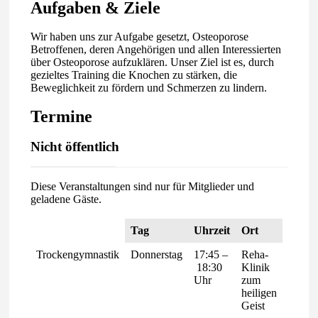
Aufgaben & Ziele
Wir haben uns zur Aufgabe gesetzt, Osteoporose
Betroffenen, deren Angehörigen und allen Interessierten
über Osteoporose aufzuklären. Unser Ziel ist es, durch
gezieltes Training die Knochen zu stärken, die
Beweglichkeit zu fördern und Schmerzen zu lindern.
Termine
Nicht öffentlich
Diese Veranstaltungen sind nur für Mitglieder und
geladene Gäste.
Tag
Uhrzeit
Ort
Trockengymnastik
Donnerstag
17:45 –
Reha-
Von-
18:30
Klinik
Broic
Uhr
zum
Allee 
heiligen
47906
Geist
Kemp