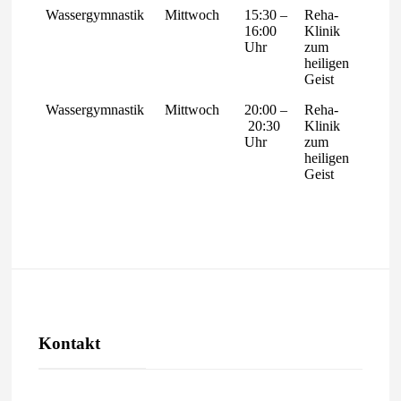
Wassergymnastik
Mittwoch
15:30 –
Reha-
Von-
16:00
Klinik
Broic
Uhr
zum
Allee 
heiligen
47906
Geist
Kemp
Wassergymnastik
Mittwoch
20:00 –
Reha-
Von-
20:30
Klinik
Broic
Uhr
zum
Allee 
heiligen
47906
Geist
Kemp
Kontakt