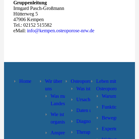
Gruppenleitung
Irmgard Pasch-Großmann
Hütterweg 5
47906 Kempen
Tel.: 02152 515582
eMail:
info@kempen.osteoporose-nrw.de
Home
Wir über
Osteoporose
Leben mit
uns
Was ist Osteoporose?
Osteoporose
Was macht der
Warum Selbsthilfe
Ursachen und Risikofaktoren
Landesverband?
Funktionstraining
Daten und Fakten
Wie ist der Landesverband
Bewegung/Sturzpr
Diagnose
organisiert?
Expertensuche
Therapie
Ansprechpartner/innen