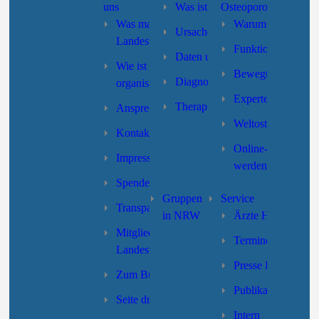
uns
Was ist Osteoporose?
Osteoporose
Was macht der
Warum Selbsthilfe
Ursachen und Risikofaktoren
Landesverband?
Funktionstraining
Daten und Fakten
Wie ist der Landesverband
Bewegung/Sturzpr
Diagnose
organisiert?
Expertensuche
Therapie
Ansprechpartner/innen
Weltosteoporoseta
Kontakt
Online-Formular “
Impressum
werden”
Spenden
Gruppen
Service
Transparenz
in NRW
Ärzte Hotline
Mitgliedschaft des
Termine
Landesverbandes
Presse LV-NRW
Zum Bundesverband
Publikationen
Seite drucken
Intern