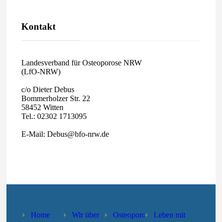
Kontakt
Landesverband für Osteoporose NRW
(LfO-NRW)
c/o Dieter Debus
Bommerholzer Str. 22
58452 Witten
Tel.: 02302 1713095
E-Mail: Debus@bfo-nrw.de
Home
Wir über
Osteoporose
Leben mit