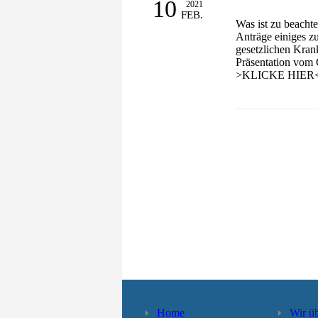
10
2021
FEB.
Was ist zu beacht
Anträge einiges z
gesetzlichen Kra
Präsentation vom
>KLICKE HIE
Home
Wir ü