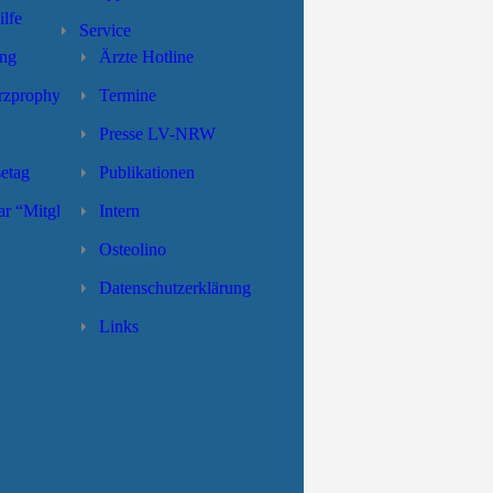
lfe
Service
ing
Ärzte Hotline
zprophylaxe
Termine
Presse LV-NRW
etag
Publikationen
r “Mitglied
Intern
Osteolino
Datenschutzerklärung
Links