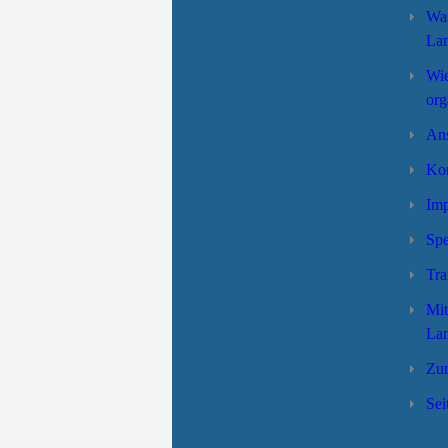
Was
Lan
Wie
org
Ans
Kon
Im
Sp
Tra
Mit
Lan
Zu
Sei