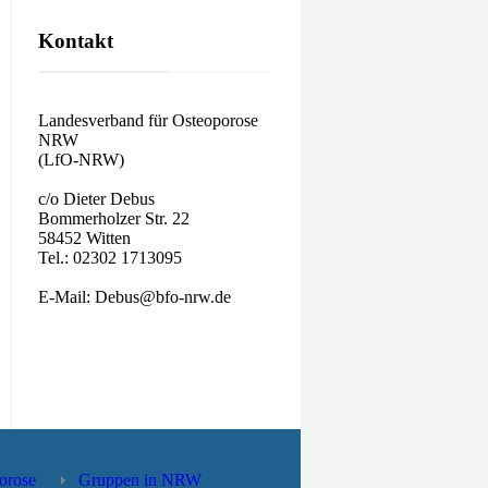
Kontakt
Landesverband für Osteoporose
NRW
(LfO-NRW)
c/o Dieter Debus
Bommerholzer Str. 22
58452 Witten
Tel.: 02302 1713095
E-Mail: Debus@bfo-nrw.de
orose
Gruppen in NRW