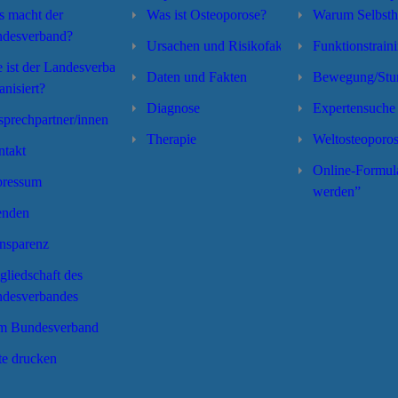
 macht der
Was ist Osteoporose?
Warum Selbsthi
desverband?
Ursachen und Risikofaktoren
Funktionstrain
 ist der Landesverband
Daten und Fakten
Bewegung/Stur
anisiert?
Diagnose
Expertensuche
prechpartner/innen
Therapie
Weltosteoporos
takt
Online-Formula
pressum
werden”
enden
nsparenz
gliedschaft des
desverbandes
m Bundesverband
te drucken