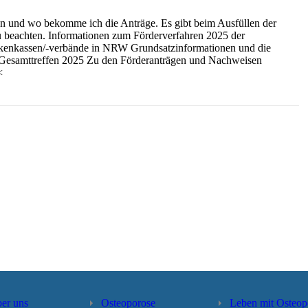
en und wo bekomme ich die Anträge. Es gibt beim Ausfüllen der
u beachten. Informationen zum Förderverfahren 2025 der
nkenkassen/-verbände in NRW Grundsatzinformationen und die
 Gesamttreffen 2025 Zu den Förderanträgen und Nachweisen
R<
ber uns
Osteoporose
Leben mit Osteop