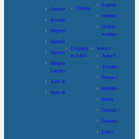
Expertensuche
Therapie
Ansprechpartner/innen
Weltosteoporoseta
Kontakt
Online-Formular “
Impressum
werden”
Spenden
Gruppen
Service
Transparenz
in NRW
Ärzte Hotline
Mitgliedschaft des
Termine
Landesverbandes
Presse LV-NRW
Zum Bundesverband
Publikationen
Seite drucken
Intern
Osteolino
Datenschutzerklär
Links