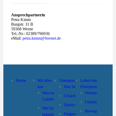
Ansprechpartnerin
Petra Kimm
Burgstr. 31 B
59368 Werne
Tel.-Nr.: 02389/796936
eMail:
petra.kimm@freenet.de
Home
Wir über
Osteoporose
Leben mit
uns
Was ist Osteoporose?
Osteoporose
Was macht der
Warum Selbsthilfe
Ursachen und Risikofaktoren
Landesverband?
Funktionstraining
Daten und Fakten
Wie ist der Landesverband
Bewegung/Sturzpr
Diagnose
organisiert?