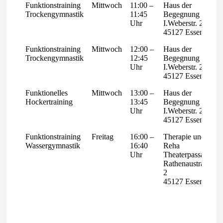
Funktionstraining
Mittwoch
11:00 –
Haus der
Trockengymnastik
11:45
Begegnung
Uhr
I.Weberstr. 28,
45127 Essen
Funktionstraining
Mittwoch
12:00 –
Haus der
Trockengymnastik
12:45
Begegnung
Uhr
I.Weberstr. 28,
45127 Essen
Funktionelles
Mittwoch
13:00 –
Haus der
Hockertraining
13:45
Begegnung
Uhr
I.Weberstr. 28,
45127 Essen
Funktionstraining
Freitag
16:00 –
Therapie und
Wassergymnastik
16:40
Reha
Uhr
Theaterpassage
Rathenaustraße
2
45127 Essen