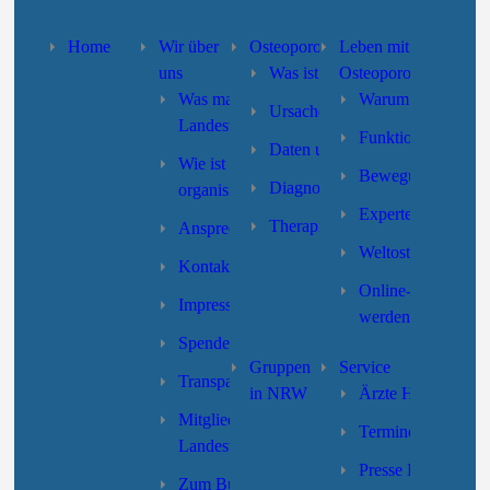
Home
Wir über
Osteoporose
Leben mit
uns
Was ist Osteoporose?
Osteoporose
Was macht der
Warum Selbsthilfe
Ursachen und Risikofaktoren
Landesverband?
Funktionstraining
Daten und Fakten
Wie ist der Landesverband
Bewegung/Sturzpr
Diagnose
organisiert?
Expertensuche
Therapie
Ansprechpartner/innen
Weltosteoporoseta
Kontakt
Online-Formular “
Impressum
werden”
Spenden
Gruppen
Service
Transparenz
in NRW
Ärzte Hotline
Mitgliedschaft des
Termine
Landesverbandes
Presse LV-NRW
Zum Bundesverband