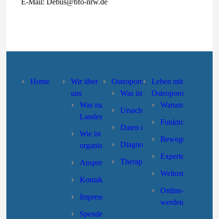
E-Mail: Debus@bfo-nrw.de
Home
Wir über
Osteoporose
Leben mit
uns
Was ist Osteoporose?
Osteoporose
Was macht der
Warum Selbsthilfe
Ursachen und Risikofaktoren
Landesverband?
Funktionstraining
Daten und Fakten
Wie ist der Landesverband
Bewegung/Sturzpr
Diagnose
organisiert?
Expertensuche
Therapie
Ansprechpartner/innen
Weltosteoporoseta
Kontakt
Online-Formular “
Impressum
werden”
Spenden