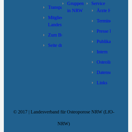
Gruppen
Service
Transparenz
in NRW
Ärzte Hotline
Mitgliedschaft des
Termine
Landesverbandes
Presse LV-NRW
Zum Bundesverband
Publikationen
Seite drucken
Intern
Osteolino
Datenschutzerklär
Links
© 2017 | Landesverband für Osteoporose NRW (LfO-
NRW)