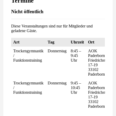
Termine
Nicht öffentlich
Diese Veranstaltungen sind nur für Mitglieder und
geladene Gäste.
Art
Tag
Uhrzeit
Ort
So
Trockengymnastik
Donnerstag
8:45 –
AOK
Nu
/
9:45
Paderborn
A
Funktionstraining
Uhr
Friedrichstr.
un
17-19
05
33102
74
Paderborn
Trockengymnastik
Donnerstag
9:45 –
AOK
Nu
/
10:45
Paderborn
A
Funktionstraining
Uhr
Friedrichstr.
un
17-19
05
33102
74
Paderborn