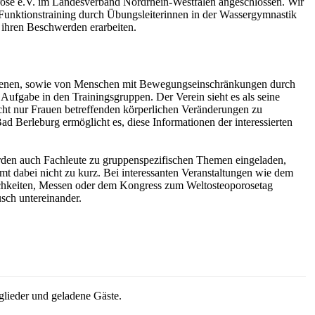
rose e.V. im Landesverband Nordrhein-Westfalen angeschlossen. Wir
m Funktionstraining durch Übungsleiterinnen in der Wassergymnastik
 ihren Beschwerden erarbeiten.
fenen, sowie von Menschen mit Bewegungseinschränkungen durch
Aufgabe in den Trainingsgruppen. Der Verein sieht es als seine
cht nur Frauen betreffenden körperlichen Veränderungen zu
d Berleburg ermöglicht es, diese Informationen der interessierten
rden auch Fachleute zu gruppenspezifischen Themen eingeladen,
t dabei nicht zu kurz. Bei interessanten Veranstaltungen wie dem
hkeiten, Messen oder dem Kongress zum Weltosteoporosetag
sch untereinander.
glieder und geladene Gäste.