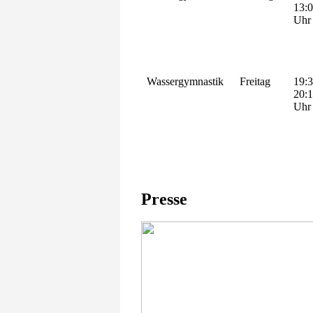
13:
Uhr
Wassergymnastik
Freitag
19:3
20:
Uhr
Presse