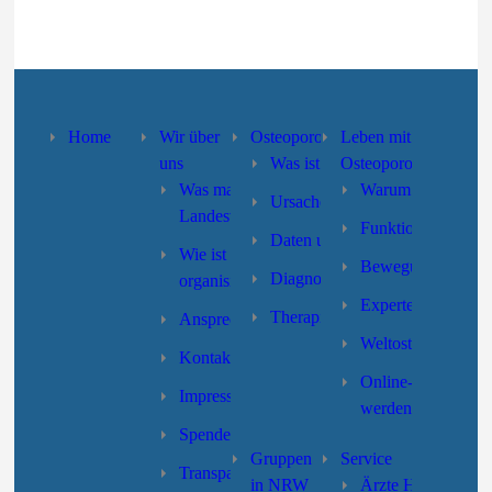
Home
Wir über
Osteoporose
Leben mit
uns
Was ist Osteoporose?
Osteoporose
Was macht der
Warum Selbsthilfe
Ursachen und Risikofaktoren
Landesverband?
Funktionstraining
Daten und Fakten
Wie ist der Landesverband
Bewegung/Sturzpr
Diagnose
organisiert?
Expertensuche
Therapie
Ansprechpartner/innen
Weltosteoporoseta
Kontakt
Online-Formular “
Impressum
werden”
Spenden
Gruppen
Service
Transparenz
in NRW
Ärzte Hotline