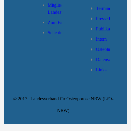
Mitgliedschaft des
Termine
Landesverbandes
Presse LV-NRW
Zum Bundesverband
Publikationen
Seite drucken
Intern
Osteolino
Datenschutzerklär
Links
© 2017 | Landesverband für Osteoporose NRW (LfO-
NRW)