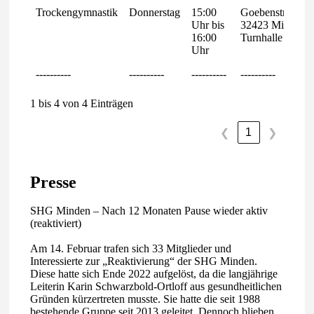
Trockengymnastik
Donnerstag
15:00
Goebenstraße 3
Uhr bis
32423 Minden
16:00
Turnhalle
Uhr
----------
----------
----------
----------
1 bis 4 von 4 Einträgen
1
❮
❯
Presse
SHG Minden – Nach 12 Monaten Pause wieder aktiv
(reaktiviert)
Am 14. Februar trafen sich 33 Mitglieder und
Interessierte zur „Reaktivierung“ der SHG Minden.
Diese hatte sich Ende 2022 aufgelöst, da die langjährige
Leiterin Karin Schwarzbold-Ortloff aus gesundheitlichen
Gründen kürzertreten musste. Sie hatte die seit 1988
bestehende Gruppe seit 2013 geleitet. Dennoch blieben