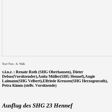
Text/ Foto : A. Walk
v.l.n.r. : Renate Roth (SHG Oberhausen), Dieter
Debus(Vorsitzender),Anita Müller(SHG Hennef),Angie
Laimann(SHG Velbert),Elfriede Kreusen(SHG Herzogenrath),
Petra Kimm (stellv. Vorsitzende)
Ausflug des SHG 23 Hennef