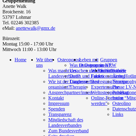
Gruppenleitung
Anette Walk
Broicherstr. 16
53797 Lohmar
Tel. 02246 302385
eMail:
anettewalk@gmx.de
Bürozeit:
Montag 15:00 - 17:00 Uhr
Mittwoch 11:00 - 13:00 Uhr
Home
Wir über
Osteoporose
Leben mit
Gruppen
uns
Was ist Osteoporose?
Osteoporose
in NRW
Was macht der
Ursachen und Risikofaktoren
Warum Selbsthilfe
Service
Landesverband?
Daten und Fakten
Funktionstraining
Ärzte Hotli
Wie ist der Landesverband
Diagnose
Bewegung/Sturzprophy
Termine
organisiert?
Therapie
Expertensuche
Presse LV
Ansprechpartner/innen
Weltosteoporosetag
Publikation
Kontakt
Online-Formular “Mitg
Intern
Impressum
werden”
Osteolino
Spenden
Datenschutz
Transparenz
Links
Mitgliedschaft des
Landesverbandes
Zum Bundesverband