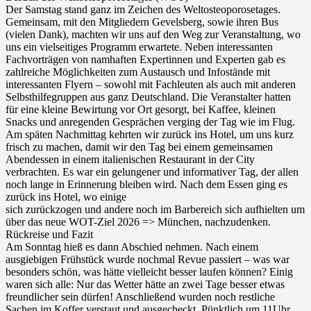
Der Samstag stand ganz im Zeichen des Weltosteoporosetages.
Gemeinsam, mit den Mitgliedern Gevelsberg, sowie ihren Bus
(vielen Dank), machten wir uns auf den Weg zur Veranstaltung, wo
uns ein vielseitiges Programm erwartete. Neben interessanten
Fachvorträgen von namhaften Expertinnen und Experten gab es
zahlreiche Möglichkeiten zum Austausch und Infostände mit
interessanten Flyern – sowohl mit Fachleuten als auch mit anderen
Selbsthilfegruppen aus ganz Deutschland. Die Veranstalter hatten
für eine kleine Bewirtung vor Ort gesorgt, bei Kaffee, kleinen
Snacks und anregenden Gesprächen verging der Tag wie im Flug.
Am späten Nachmittag kehrten wir zurück ins Hotel, um uns kurz
frisch zu machen, damit wir den Tag bei einem gemeinsamen
Abendessen in einem italienischen Restaurant in der City
verbrachten. Es war ein gelungener und informativer Tag, der allen
noch lange in Erinnerung bleiben wird. Nach dem Essen ging es
zurück ins Hotel, wo einige
sich zurückzogen und andere noch im Barbereich sich aufhielten um
über das neue WOT-Ziel 2026 => München, nachzudenken.
Rückreise und Fazit
Am Sonntag hieß es dann Abschied nehmen. Nach einem
ausgiebigen Frühstück wurde nochmal Revue passiert – was war
besonders schön, was hätte vielleicht besser laufen können? Einig
waren sich alle: Nur das Wetter hätte an zwei Tage besser etwas
freundlicher sein dürfen! Anschließend wurden noch restliche
Sachen im Koffer verstaut und ausgecheckt. Pünktlich um 11Uhr