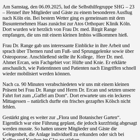
Am Samstag, den 06.09.2025, lud die Selbsthilfegruppe SHG – 23
– Hennef ihre Mitglieder und Gäste zu einem besonderen Ausflug
nach Köln ein. Bei bestem Wetter ging es gemeinsam mit dem
Busunternehmen Haas zunächst zur Atos Orthoparc Klinik Köln.
Dort wurden wir herzlich von Frau Dr. med. Birgit Range
empfangen, die uns mit einem kleinen Imbiss willkommen hieß.
Frau Dr. Range gab uns interessante Einblicke in ihre Arbeit und
sprach über Themen rund um Fuß- und Sprunggelenke sowie über
Osteoporose. Anschließend stellte ihr Kollege, Herr Dr. med.
Ahmet Ercan, sein Fachgebiet vor: Hüfte und Knie. Er erklärte
anschaulich, wie Patientinnen und Patienten nach Eingriffen schnell
wieder mobilisiert werden können.
Nach ca. 90 Minuten verabschiedeten wir uns mit einem kleinen
Präsent bei Frau Dr. Range und Herrn Dr. Ercan und setzten unsere
Fahrt fort zum „Gaffel am Dom“. Dort erwartete uns ein leckeres
Mittagessen – natürlich durfte ein frisches gezapftes Kölsch nicht
fehlen.
Gestärkt ging es weiter zur „Flora und Botanischer Garten“.
Eigentlich war eine Führung geplant, die jedoch kurzfristig abgesagt
werden musste. So hatten unsere Mitglieder und Gäste die
Gelegenheit, die Anlage individuell zu erkunden oder sich bei
Kaffee und Kuchen im Glas zu stärken.