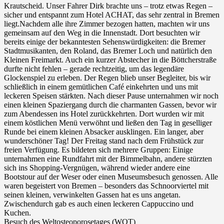
Krautscheid. Unser Fahrer Dirk brachte uns – trotz etwas Regen –
sicher und entspannt zum Hotel ACHAT, das sehr zentral in Bremen
liegt.Nachdem alle ihre Zimmer bezogen hatten, machten wir uns
gemeinsam auf den Weg in die Innenstadt. Dort besuchten wir
bereits einige der bekanntesten Sehenswürdigkeiten: die Bremer
Stadtmusikanten, den Roland, das Bremer Loch und natürlich den
Kleinen Freimarkt. Auch ein kurzer Abstecher in die Böttcherstraße
durfte nicht fehlen – gerade rechtzeitig, um das legendäre
Glockenspiel zu erleben. Der Regen blieb unser Begleiter, bis wir
schließlich in einem gemütlichen Café einkehrten und uns mit
leckeren Speisen stärkten. Nach dieser Pause unternahmen wir noch
einen kleinen Spaziergang durch die charmanten Gassen, bevor wir
zum Abendessen ins Hotel zurückkehrten. Dort wurden wir mit
einem köstlichen Menü verwöhnt und ließen den Tag in geselliger
Runde bei einem kleinen Absacker ausklingen. Ein langer, aber
wunderschöner Tag! Der Freitag stand nach dem Frühstück zur
freien Verfügung. Es bildeten sich mehrere Gruppen: Einige
unternahmen eine Rundfahrt mit der Bimmelbahn, andere stürzten
sich ins Shopping-Vergnügen, während wieder andere eine
Bootstour auf der Weser oder einen Museumsbesuch genossen. Alle
waren begeistert von Bremen – besonders das Schnoorviertel mit
seinen kleinen, verwinkelten Gassen hat es uns angetan.
Zwischendurch gab es auch einen leckeren Cappuccino und
Kuchen.
Besuch des Weltosteoporosetages (WOT)